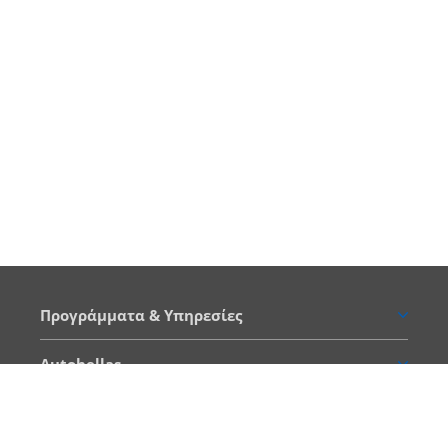
Χρήσιμες Πληροφορίες
Προγράμματα & Υπηρεσίες
Autohellas
Προγράμματα & Υπηρεσίες
Autohellas
Thrifty International